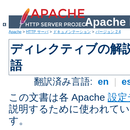
Apach
Apache
>
HTTP サーバ
>
ドキュメンテーション
>
バージョン 2.4
ディレクティブの解
語
翻訳済み言語:
en
|
e
この文書は各 Apache
設定
説明するために使われてい
す。